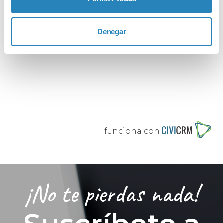
Aula Magna de la EPSG
Gandia
,
Valencia/València
46730
Denegar
España
funciona con
¡No te pierdas nada!