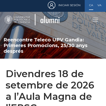
Menú
Pasar
INICIAR SESIÓN
CASTELLA
VALE
de
al
cuenta
contenido
de
principal
usuario
Reencontre Teleco UPV Gandia:
Primeres Promocions, 25/30 anys
després
Divendres 18 de
setembre de 2026
a l’Aula Magna de