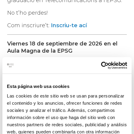
graduació en Telecomunicacions a l’EPSG.
No t’ho perdes!
Com inscriure’t:
Inscriu-te ací
Viernes 18 de septiembre de 2026 en el
Aula Magna de la EPSG
Si te titulaste en Telecomunicaciones en la
Escuela Politécnica Superior de Gandia
(UPV), te esperamos el próximo viernes 18
de septiembre de 2026 a las 18:00 horas en
Esta página web usa cookies
el Aula Magna de la EPSG para
Las cookies de este sitio web se usan para personalizar
reencontrarte con tus compañeras y
el contenido y los anuncios, ofrecer funciones de redes
compañeros de las primeras promociones y
sociales y analizar el tráfico. Además, compartimos
celebrar juntos 25/30 años de trayectoria.
información sobre el uso que haga del sitio web con
nuestros partners de redes sociales, publicidad y análisis
Será una ocasión especial para compartir
web, quienes pueden combinarla con otra información
recuerdos, poneros al día y disfrutar de una