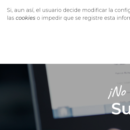
Si, aun así, el usuario decide modificar la c
las
cookies
o impedir que se registre esta info
¡No 
Su