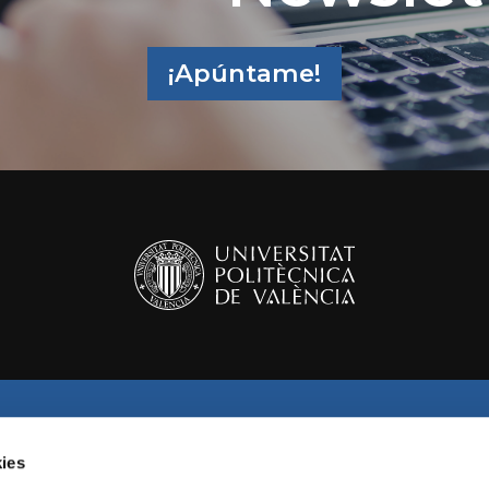
¡Apúntame!
AR
SÍGUENOS EN REDES
ies