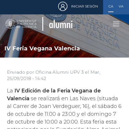
Menú
Pasar
INICIAR SESIÓN
CASTELLA
VALE
de
al
cuenta
contenido
de
principal
usuario
IV Feria Vegana Valencia
Enviado por
Oficina Alumni UPV 3
el
Mar,
25/09/2018 - 14:42
La
IV Edición de la Feria Vegana de
Valencia
se realizará en Las Naves (situada
al Carrer de Joan Verdeguer, 16), el sábado 6
de octubre de 11:00 a 23:00 y el domingo 7
de octubre de 10:00 a 20:00. Esta feria esta