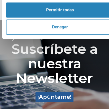
Club Gastronómico
Permitir todas
Denegar
¡No te pierdas nada!
Suscríbete a
nuestra
Newsletter
¡Apúntame!