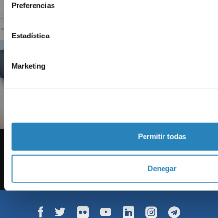
No et perdis res!
Preferencias
Subscriu-te a l
Estadística
Newslett
Marketing
Apunta'm!
Permitir todas
Denegar