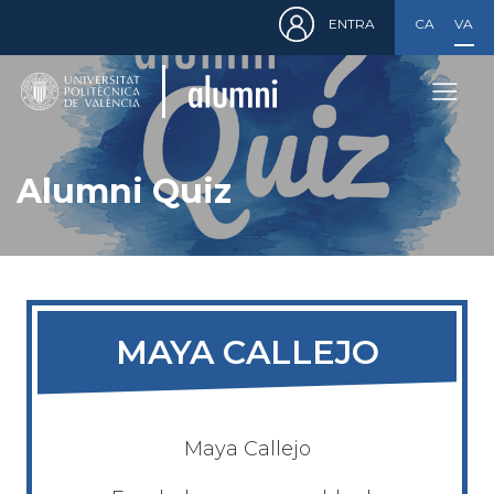
Menú
Vés
ENTRA
CASTELLA
VALE
de
al
cuenta
contingut
de
usuario
Alumni Quiz
MAYA CALLEJO
Maya Callejo