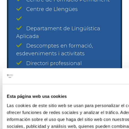
Centre de Llengües
Correu electrònic
Departament de Lingüística
Aplicada
Descomptes en formació,
esdeveniments i activitats
Directori professional
Escola d’Estiu
Descompto Soci Esports
Fundació CEDAT
Esta página web usa cookies
Institut Idees
Las cookies de este sitio web se usan para personalizar el c
Newsletter
ofrecer funciones de redes sociales y analizar el tráfico. 
información sobre el uso que haga del sitio web con nuestro
Participació en activitats Alumni
sociales, publicidad y análisis web, quienes pueden combina
UPV