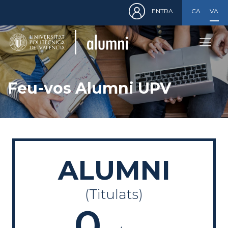
Menú
Vés
ENTRA
CASTELLA
VALE
de
al
cuenta
contingut
de
usuario
Feu-vos Alumni UPV
ALUMNI
(Titulats)
0