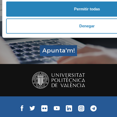
Subscriu-te a l
Permitir todas
Newslett
Denegar
Apunta'm!