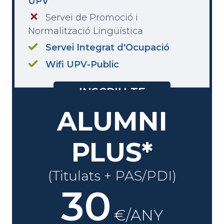
UPV
Servei de Promoció i
Normalització Lingüística
Servei Integrat d'Ocupació
Wifi UPV-Public
INSCRIU-TE
ALUMNI
PLUS*
(Titulats + PAS/PDI)
30
€/ANY