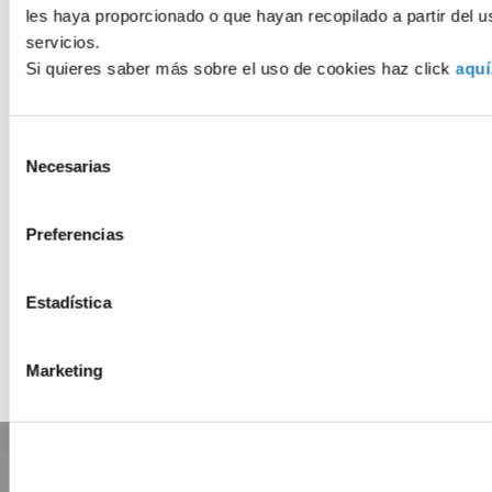
les haya proporcionado o que hayan recopilado a partir del 
Servei de Promoció i
servicios.
Normalització Lingüística
Si quieres saber más sobre el uso de cookies haz click
aquí
Servei Integrat d'Ocupació
Wifi UPV-Public
Selección
Necesarias
de
INSCRIU-TE
consentimiento
Preferencias
* Cada Servei UPV determina les condicions
en les quals s'ofereixen les diferents
Estadística
activitats i serveis per al col·lectiu Alumni
UPV Plus en cada moment.
Marketing
No et perdis res!