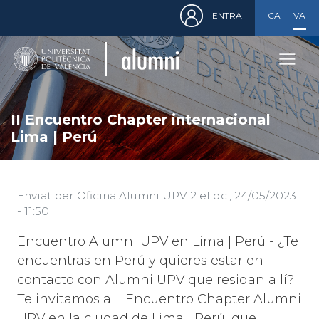
Menú
Vés
ENTRA
CASTELLA
VALE
de
al
cuenta
contingut
de
usuario
II Encuentro Chapter internacional
Lima | Perú
Enviat per
Oficina Alumni UPV 2
el
dc., 24/05/2023
- 11:50
Encuentro Alumni UPV en Lima | Perú - ¿Te
encuentras en Perú y quieres estar en
contacto con Alumni UPV que residan allí?
Te invitamos al I Encuentro Chapter Alumni
UPV en la ciudad de Lima | Perú, que